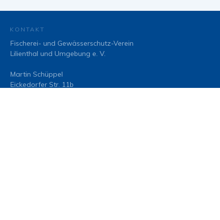
KONTAKT
Fischerei- und Gewässerschutz-Verein
Lilienthal und Umgebung e. V.
Martin Schüppel
Eickedorfer Str. 11b
28879 Grasberg
Mobil: 0152 - 53 59 56 23
INFORMATIONEN
Vereinssatzung
(zum Download)
Datenschutzerklärung
Impressum
ANERKANNTER VEREIN